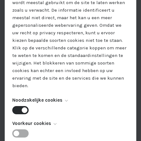
wordt meestal gebruikt om de site te laten werken
Stuur een bericht
zoals u verwacht. De informatie identificeert u
meestal niet direct, maar het kan u een meer
Naam
gepersonaliseerde webervaring geven. Omdat we
uw recht op privacy respecteren, kunt u ervoor
kiezen bepaalde soorten cookies niet toe te staan.
E-mail
Klik op de verschillende categorie koppen om meer
te weten te komen en de standaardinstellingen te
wijzigen. Het blokkeren van sommige soorten
Telefoon
cookies kan echter een invloed hebben op uw
ervaring met de site en de services die we kunnen
bieden.
Bericht
Noodzakelijke cookies
Deze cookies zijn noodzakelijk voor het functioneren
Voorkeur cookies
van de website en kunnen niet worden
uitgeschakeld. Ze worden meestal alleen ingesteld