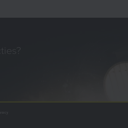
ties?
ivacy