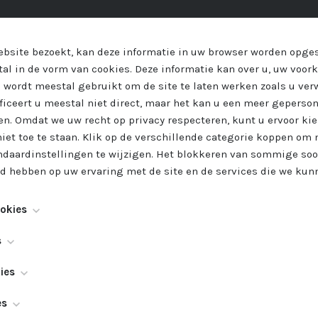
bsite bezoekt, kan deze informatie in uw browser worden opge
al in de vorm van cookies. Deze informatie kan over u, uw voor
 wordt meestal gebruikt om de site te laten werken zoals u ver
ificeert u meestal niet direct, maar het kan u een meer geperso
n. Omdat we uw recht op privacy respecteren, kunt u ervoor ki
iet toe te staan. Klik op de verschillende categorie koppen om 
daardinstellingen te wijzigen. Het blokkeren van sommige soo
ed hebben op uw ervaring met de site en de services die we kun
ookies
n noodzakelijk voor het functioneren van de website en kunnen 
s
e worden meestal alleen ingesteld als reactie op acties die doo
 bekend als "functionaliteit cookies", stellen een website in st
e neerkomen op een verzoek om services, zoals het instellen va
ies
 hebt gemaakt te onthouden, zoals welke taal u verkiest, voor w
gen of het invullen van formulieren. U kunt uw browser zo inste
k bekend als "prestatie cookies", verzamelen informatie over ho
lt of wat uw gebruikersnaam en wachtwoord zijn, zodat u auto
es
deze cookies of de optie geeft om deze te blokkeren, maar som
elke pagina's u hebt bezocht en op welke links u hebt geklikt. 