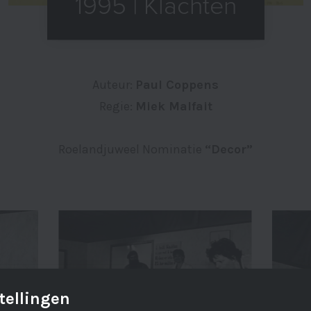
1995 | Klachten
Auteur:
Paul Coppens
Regie:
Miek Malfait
Roelandjuweel Nominatie
“Decor”
tellingen