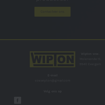
Contacteer ons
Wipton vzw.
Moleneinde 15,
9940 Evergem
E-mail
vzw.wipton@gmail.com
Volg ons op